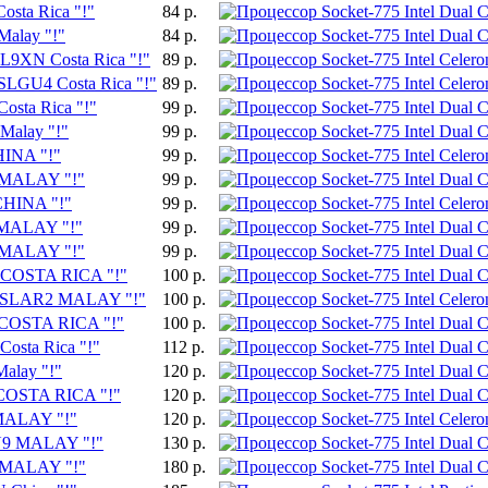
osta Rica "!"
84 р.
Malay "!"
84 р.
L9XN Costa Rica "!"
89 р.
 SLGU4 Costa Rica "!"
89 р.
osta Rica "!"
99 р.
Malay "!"
99 р.
HINA "!"
99 р.
Y MALAY "!"
99 р.
 CHINA "!"
99 р.
T MALAY "!"
99 р.
U MALAY "!"
99 р.
K COSTA RICA "!"
100 р.
800 SLAR2 MALAY "!"
100 р.
7 COSTA RICA "!"
100 р.
osta Rica "!"
112 р.
alay "!"
120 р.
 COSTA RICA "!"
120 р.
 MALAY "!"
120 р.
GU9 MALAY "!"
130 р.
H MALAY "!"
180 р.