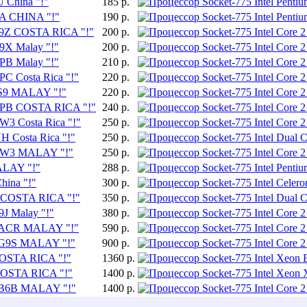
 China "!"
185 р.
CA CHINA "!"
190 р.
LB9Z COSTA RICA "!"
200 р.
9X Malay "!"
200 р.
PB Malay "!"
210 р.
PC Costa Rica "!"
220 р.
L9S9 MALAY "!"
220 р.
LAPB COSTA RICA "!"
240 р.
W3 Costa Rica "!"
250 р.
H Costa Rica "!"
250 р.
SLGW3 MALAY "!"
250 р.
ALAY "!"
288 р.
hina "!"
300 р.
G COSTA RICA "!"
350 р.
9J Malay "!"
380 р.
 SLACR MALAY "!"
590 р.
SLG9S MALAY "!"
900 р.
COSTA RICA "!"
1360 р.
 COSTA RICA "!"
1400 р.
SLB6B MALAY "!"
1400 р.