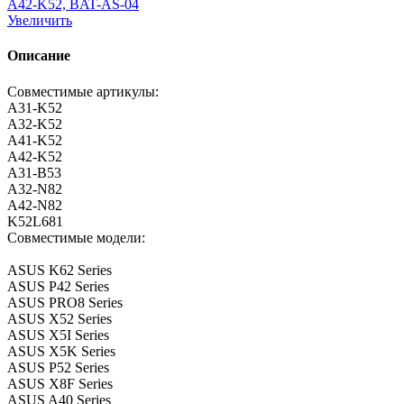
Увеличить
Описание
Совместимые артикулы:
A31-K52
A32-K52
A41-K52
A42-K52
A31-B53
A32-N82
A42-N82
K52L681
Совместимые модели:
ASUS K62 Series
ASUS P42 Series
ASUS PRO8 Series
ASUS X52 Series
ASUS X5I Series
ASUS X5K Series
ASUS P52 Series
ASUS X8F Series
ASUS A40 Series