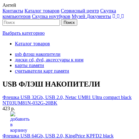
Антей
Контакты
Каталог товаров
Сервисный центр
Cкупка
компьютеров
Cкупка ноутбуков
Музей
Документы
Выбрать категорию
Каталог товаров
usb флэш накопители
диски cd, dvd, аксессуары к ним
карты памяти
считыватели карт памяти
USB ФЛЭШ НАКОПИТЕЛИ
Флешка USB 32Gb, USB 2.0, Netac UM81 Ultra compact black
NT03UM81N-032G-20BK
423 р.
Флешка USB 64Gb, USB 2.0, KingPrice KPFD2 black