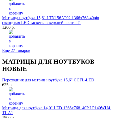
Матрица ноутбука 15,6" LTN156AT02 1366x768 40pin
глянцевая LED засветы в верхней части "!"
1200 р.
Еще 27 товаров
МАТРИЦЫ ДЛЯ НОУТБУКОВ
НОВЫЕ
Переходник для матриц ноутбука 15,6" CCFL-LED
625 р.
Матрица для ноутбука 14,0" LED 1366x768, 40P LP140WH4,
TL A1
1800 р.