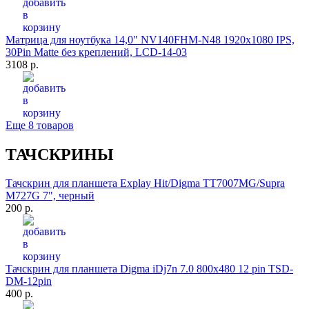
Матрица для ноутбука 14,0" NV140FHM-N48 1920x1080 IPS,
30Pin Matte без креплений, LCD-14-03
3108 р.
Еще 8 товаров
ТАЧСКРИНЫ
Тачскрин для планшета Explay Hit/Digma TT7007MG/Supra
M727G 7", черный
200 р.
Тачскрин для планшета Digma iDj7n 7.0 800x480 12 pin TSD-
DM-12pin
400 р.