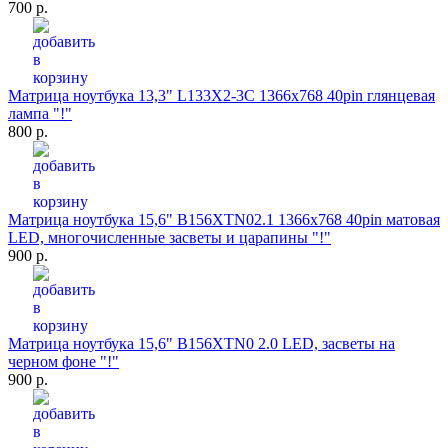
700 р.
Матрица ноутбука 13,3" L133X2-3C 1366x768 40pin глянцевая
лампа "!"
800 р.
Матрица ноутбука 15,6" B156XTN02.1 1366x768 40pin матовая
LED, многочисленные засветы и царапины "!"
900 р.
Матрица ноутбука 15,6" B156XTN0 2.0 LED, засветы на
черном фоне "!"
900 р.