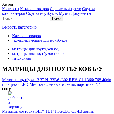
Антей
Контакты
Каталог товаров
Сервисный центр
Cкупка
компьютеров
Cкупка ноутбуков
Музей
Документы
Выбрать категорию
Каталог товаров
комплектующие для ноутбуков
матрицы для ноутбуков б/у
матрицы для ноутбуков новые
тачскрины
МАТРИЦЫ ДЛЯ НОУТБУКОВ Б/У
Матрица ноутбука 13,3" N133B6 -L02 REV. C1 1366x768 40pin
глянцевая LED Многочисленные засветы, царапины "!"
600 р.
Матрица ноутбука 14,1" TD141TGCB1-C1 4:3 лампа "!"