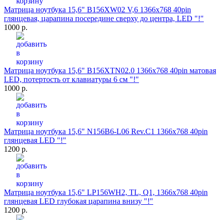
Матрица ноутбука 15,6" B156XW02 V,6 1366x768 40pin
глянцевая, царапина посередине сверху до центра, LED "!"
1000 р.
Матрица ноутбука 15,6" B156XTN02.0 1366x768 40pin матовая
LED, потертость от клавиатуры 6 см "!"
1000 р.
Матрица ноутбука 15,6" N156B6-L06 Rev.C1 1366x768 40pin
глянцевая LED "!"
1200 р.
Матрица ноутбука 15,6" LP156WH2, TL, Q1, 1366x768 40pin
глянцевая LED глубокая царапина внизу "!"
1200 р.