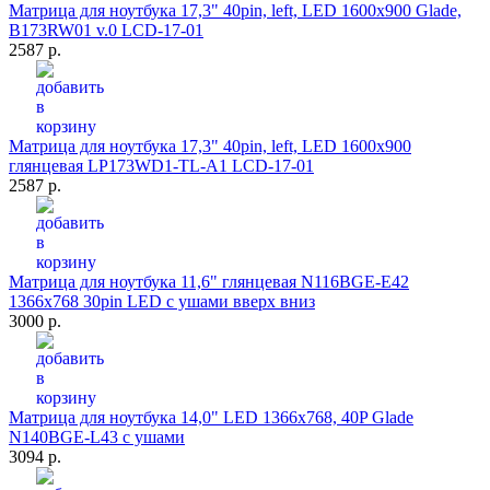
Матрица для ноутбука 17,3" 40pin, left, LED 1600x900 Glade,
B173RW01 v.0 LCD-17-01
2587 р.
Матрица для ноутбука 17,3" 40pin, left, LED 1600x900
глянцевая LP173WD1-TL-A1 LCD-17-01
2587 р.
Матрица для ноутбука 11,6" глянцевая N116BGE-E42
1366x768 30pin LED с ушами вверх вниз
3000 р.
Матрица для ноутбука 14,0" LED 1366x768, 40P Glade
N140BGE-L43 с ушами
3094 р.