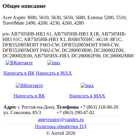
Общее описание
Acer Aspire 3690, 5610, 5630, 5650, 5680, Extensa 5200, 5510,
TravelMate 2490, 4200, 4230, 4260, 4280
p/n: AB7505HB-HB3 S1, AB7505HB-HB3 X1B, AB7505HB-
HB3 S1C, AB7505HB-HB3 X1, BSB0705HC -6G18 -8F1C,
DFB552005M30T F603-CW, DFB552005M30T F669-CW,
DFB552005M30T F602-CW, DC280003B00, DC280002Z00,
DC280002E00, AB7505HX-HB3, DC280002F00, DC280002M00
Написать в ВК
Написать в MAX
Написать в ВК
Написать в MAX
Адрес
г. Ростов-на-Дону,
Телефоны
+7 (863) 318-00-20
ул. Соколова, 85/3
+7 (863) 290-47-02
anteyrostov@yandex.ru
Политика обработки ПД
© Антей 2026