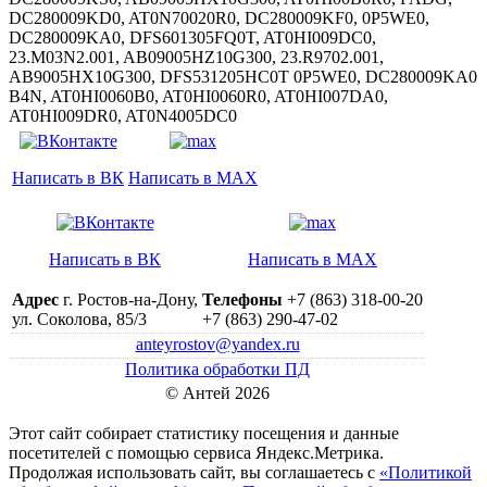
DC280009KD0, AT0N70020R0, DC280009KF0, 0P5WE0,
DC280009KA0, DFS601305FQ0T, AT0HI009DC0,
23.M03N2.001, AB09005HZ10G300, 23.R9702.001,
AB9005HX10G300, DFS531205HC0T 0P5WE0, DC280009KA0
B4N, AT0HI0060B0, AT0HI0060R0, AT0HI007DA0,
AT0HI009DR0, AT0N4005DC0
Написать в ВК
Написать в MAX
Написать в ВК
Написать в MAX
Адрес
г. Ростов-на-Дону,
Телефоны
+7 (863) 318-00-20
ул. Соколова, 85/3
+7 (863) 290-47-02
anteyrostov@yandex.ru
Политика обработки ПД
© Антей 2026
Этот сайт собирает статистику посещения и данные
посетителей c помощью сервиса Яндекс.Метрика.
Продолжая использовать сайт, вы соглашаетесь с
«Политикой