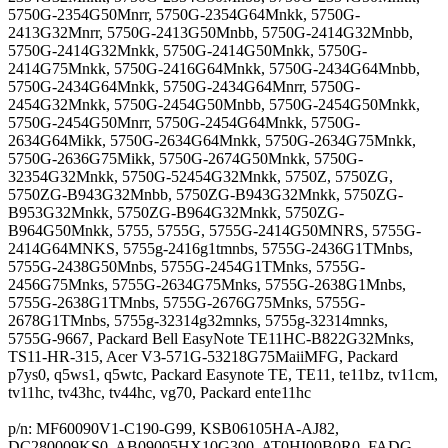
5750G-2354G50Mnrr, 5750G-2354G64Mnkk, 5750G-
2413G32Mnrr, 5750G-2413G50Mnbb, 5750G-2414G32Mnbb,
5750G-2414G32Mnkk, 5750G-2414G50Mnkk, 5750G-
2414G75Mnkk, 5750G-2416G64Mnkk, 5750G-2434G64Mnbb,
5750G-2434G64Mnkk, 5750G-2434G64Mnrr, 5750G-
2454G32Mnkk, 5750G-2454G50Mnbb, 5750G-2454G50Mnkk,
5750G-2454G50Mnrr, 5750G-2454G64Mnkk, 5750G-
2634G64Mikk, 5750G-2634G64Mnkk, 5750G-2634G75Mnkk,
5750G-2636G75Mikk, 5750G-2674G50Mnkk, 5750G-
32354G32Mnkk, 5750G-52454G32Mnkk, 5750Z, 5750ZG,
5750ZG-B943G32Mnbb, 5750ZG-B943G32Mnkk, 5750ZG-
B953G32Mnkk, 5750ZG-B964G32Mnkk, 5750ZG-
B964G50Mnkk, 5755, 5755G, 5755G-2414G50MNRS, 5755G-
2414G64MNKS, 5755g-2416g1tmnbs, 5755G-2436G1TMnbs,
5755G-2438G50Mnbs, 5755G-2454G1TMnks, 5755G-
2456G75Mnks, 5755G-2634G75Mnks, 5755G-2638G1Mnbs,
5755G-2638G1TMnbs, 5755G-2676G75Mnks, 5755G-
2678G1TMnbs, 5755g-32314g32mnks, 5755g-32314mnks,
5755G-9667, Packard Bell EasyNote TE11HC-B822G32Mnks,
TS11-HR-315, Acer V3-571G-53218G75MaiiMFG, Packard
p7ys0, q5ws1, q5wtc, Packard Easynote TE, TE11, te11bz, tv11cm,
tv11hc, tv43hc, tv44hc, vg70, Packard ente11hc
p/n: MF60090V1-C190-G99, KSB06105HA-AJ82,
DC280009KS0, AB09005HX10G300, AT0HI00B0R0, FADG,