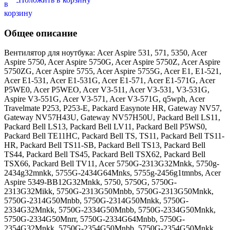
Общее описание
Вентилятор для ноутбука: Acer Aspire 531, 571, 5350, Acer
Aspire 5750, Acer Aspire 5750G, Acer Aspire 5750Z, Acer Aspire
5750ZG, Acer Aspire 5755, Acer Aspire 5755G, Acer E1, E1-521,
Acer E1-531, Acer E1-531G, Acer E1-571, Acer E1-571G, Acer
P5WE0, Acer P5WEO, Acer V3-511, Acer V3-531, V3-531G,
Aspire V3-551G, Acer V3-571, Acer V3-571G, q5wph, Acer
Travelmate P253, P253-E, Packard Easynote HR, Gateway NV57,
Gateway NV57H43U, Gateway NV57H50U, Packard Bell LS11,
Packard Bell LS13, Packard Bell LV11, Packard Bell P5WS0,
Packard Bell TE11HC, Packard Bell TS, TS11, Packard Bell TS11-
HR, Packard Bell TS11-SB, Packard Bell TS13, Packard Bell
TS44, Packard Bell TS45, Packard Bell TSX62, Packard Bell
TSX66, Packard Bell TV11, Acer 5750G-2313G32Mnkk, 5750g-
2434g32mnkk, 5755G-2434G64Mnks, 5755g-2456g1tmnbs, Acer
Aspire 5349-BB12G32Mnkk, 5750, 5750G, 5750G-
2313G32Mikk, 5750G-2313G50Mnbb, 5750G-2313G50Mnkk,
5750G-2314G50Mnbb, 5750G-2314G50Mnkk, 5750G-
2334G32Mnkk, 5750G-2334G50Mnbb, 5750G-2334G50Mnkk,
5750G-2334G50Mnrr, 5750G-2334G64Mnbb, 5750G-
2354G32Mnkk, 5750G-2354G50Mnbb, 5750G-2354G50Mnkk,