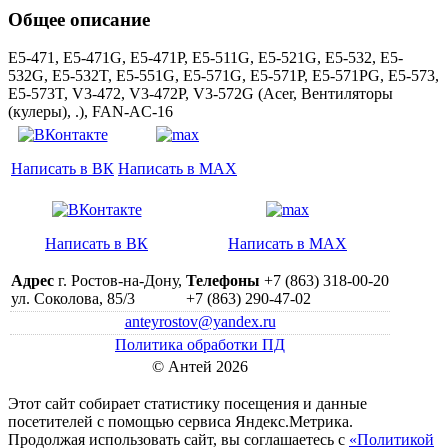
Общее описание
E5-471, E5-471G, E5-471P, E5-511G, E5-521G, E5-532, E5-
532G, E5-532T, E5-551G, E5-571G, E5-571P, E5-571PG, E5-573,
E5-573T, V3-472, V3-472P, V3-572G (Acer, Вентиляторы
(кулеры), .), FAN-AC-16
Написать в ВК
Написать в MAX
Написать в ВК
Написать в MAX
Адрес
г. Ростов-на-Дону,
Телефоны
+7 (863) 318-00-20
ул. Соколова, 85/3
+7 (863) 290-47-02
anteyrostov@yandex.ru
Политика обработки ПД
© Антей 2026
Этот сайт собирает статистику посещения и данные
посетителей c помощью сервиса Яндекс.Метрика.
Продолжая использовать сайт, вы соглашаетесь с
«Политикой