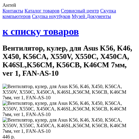
Антей
Контакты
Каталог товаров
Сервисный центр
Cкупка
компьютеров
Cкупка ноутбуков
Музей
Документы
к списку товаров
Вентилятор, кулер, для Asus K56, K46,
X450, K56CA, X550V, X550C, X450CA,
K46SL,K56CM, K56CB, K46CM 7мм,
ver 1, FAN-AS-10
446 р.