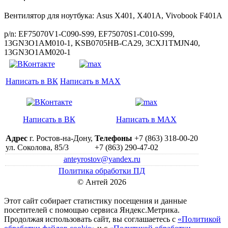
Вентилятор для ноутбука: Asus X401, X401A, Vivobook F401A
p/n: EF75070V1-C090-S99, EF75070S1-C010-S99,
13GN3O1AM010-1, KSB0705HB-CA29, 3CXJ1TMJN40,
13GN3O1AM020-1
Написать в ВК
Написать в MAX
Написать в ВК
Написать в MAX
Адрес
г. Ростов-на-Дону,
Телефоны
+7 (863) 318-00-20
ул. Соколова, 85/3
+7 (863) 290-47-02
anteyrostov@yandex.ru
Политика обработки ПД
© Антей 2026
Этот сайт собирает статистику посещения и данные
посетителей c помощью сервиса Яндекс.Метрика.
Продолжая использовать сайт, вы соглашаетесь с
«Политикой