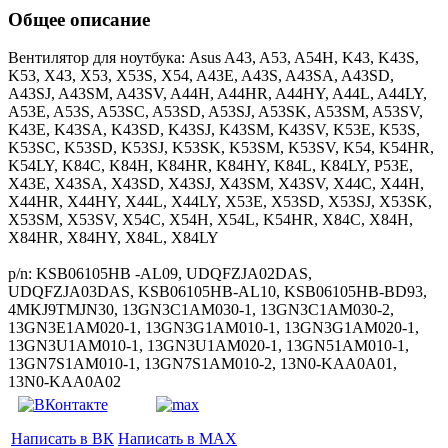
Общее описание
Вентилятор для ноутбука: Asus A43, A53, A54H, K43, K43S,
K53, X43, X53, X53S, X54, A43E, A43S, A43SA, A43SD,
A43SJ, A43SM, A43SV, A44H, A44HR, A44HY, A44L, A44LY,
A53E, A53S, A53SC, A53SD, A53SJ, A53SK, A53SM, A53SV,
K43E, K43SA, K43SD, K43SJ, K43SM, K43SV, K53E, K53S,
K53SC, K53SD, K53SJ, K53SK, K53SM, K53SV, K54, K54HR,
K54LY, K84C, K84H, K84HR, K84HY, K84L, K84LY, P53E,
X43E, X43SA, X43SD, X43SJ, X43SM, X43SV, X44C, X44H,
X44HR, X44HY, X44L, X44LY, X53E, X53SD, X53SJ, X53SK,
X53SM, X53SV, X54C, X54H, X54L, K54HR, X84C, X84H,
X84HR, X84HY, X84L, X84LY
p/n: KSB06105HB -AL09, UDQFZJA02DAS,
UDQFZJA03DAS, KSB06105HB-AL10, KSB06105HB-BD93,
4MKJ9TMJN30, 13GN3C1AM030-1, 13GN3C1AM030-2,
13GN3E1AM020-1, 13GN3G1AM010-1, 13GN3G1AM020-1,
13GN3U1AM010-1, 13GN3U1AM020-1, 13GN51AM010-1,
13GN7S1AM010-1, 13GN7S1AM010-2, 13N0-KAA0A01,
13N0-KAA0A02
Написать в ВК
Написать в MAX