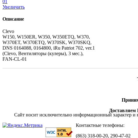
Увеличить
Описание
Clevo
W150, W150ER, W350, W350ETQ, W370,
W370ET, W370ETQ, W370SK, W370SKQ,
DNS 0164088, 0164800, iRu Patriot 702, ver.1
(Clevo, Вентиляторы (кулеры), 3 мес.),
FAN-CL-01
Приним
Доставляем П
Сайт носит исключительно информационный характер и н
Контактные телефоны:
(863) 318-00-20, 290-47-02