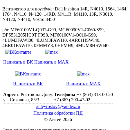
Вентилятор для ноутбука: Dell Inspiron 14R, N4010, 1564, 1464,
1764, N4110, N4120, 14RD, M411R, M4110, 13R, N3010,
N4120, N4410, Vostro 3450
p/n: MF60100V1-Q032-G99, MG60090V1-C060-S99,
DFS531205HC0T F9S8, MF60100V1-Q010-G99,
4LUM3FAWI00, 4LUM3FAWI10, 4AR01HSWI40,
4BR01FAWI10, 0FMMY8, 0HFMH9, 4MUM8HSWI40
Написать в ВК
Написать в MAX
Написать в ВК
Написать в MAX
Адрес
г. Ростов-на-Дону,
Телефоны
+7 (863) 318-00-20
ул. Соколова, 85/3
+7 (863) 290-47-02
anteyrostov@yandex.ru
Политика обработки ПД
© Антей 2026