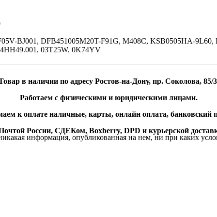
0
5V-BJ001, DFB451005M20T-F91G, M408C, KSB0505HA-9L60, DF
0.4HH49.001, 03T25W, 0K74YV
Товар в наличии по адресу Ростов-на-Дону, пр. Соколова, 85/3
Работаем с физическими и юридическими лицами.
аем к оплате наличные, карты, онлайн оплата, банковский п
очтой России, СДЕКом, Boxberry, DPD и курьерской доставк
икакая информация, опубликованная на нем, ни при каких усло