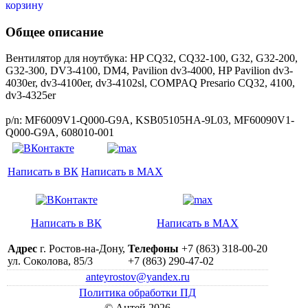
Общее описание
Вентилятор для ноутбука: HP CQ32, CQ32-100, G32, G32-200,
G32-300, DV3-4100, DM4, Pavilion dv3-4000, HP Pavilion dv3-
4030er, dv3-4100er, dv3-4102sl, COMPAQ Presario CQ32, 4100,
dv3-4325er
p/n: MF6009V1-Q000-G9A, KSB05105HA-9L03, MF60090V1-
Q000-G9A, 608010-001
Написать в ВК
Написать в MAX
Написать в ВК
Написать в MAX
Адрес
г. Ростов-на-Дону,
Телефоны
+7 (863) 318-00-20
ул. Соколова, 85/3
+7 (863) 290-47-02
anteyrostov@yandex.ru
Политика обработки ПД
© Антей 2026