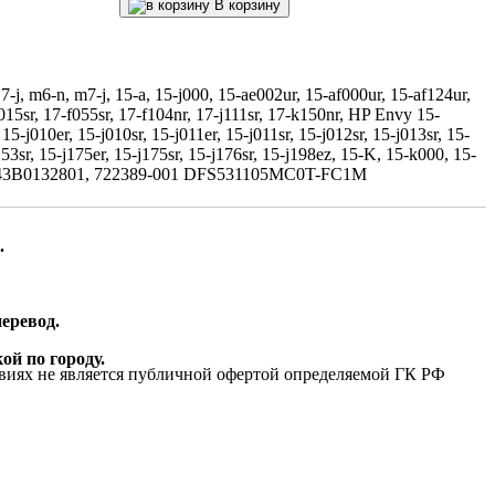
В корзину
j, m6-n, m7-j, 15-a, 15-j000, 15-ae002ur, 15-af000ur, 15-af124ur,
015sr, 17-f055sr, 17-f104nr, 17-j111sr, 17-k150nr, HP Envy 15-
5-j010er, 15-j010sr, 15-j011er, 15-j011sr, 15-j012sr, 15-j013sr, 15-
j153sr, 15-j175er, 15-j175sr, 15-j176sr, 15-j198ez, 15-K, 15-k000, 15-
, 6043B0132801, 722389-001 DFS531105MC0T-FC1M
.
еревод.
ой по городу.
виях не является публичной офертой определяемой ГК РФ