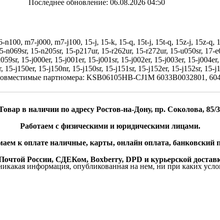
Последнее обновление: 06.08.2026 04:50
, m7-j000, m7-j100, 15-j, 15-k, 15-q, 15t-j, 15t-q, 15z-j, 15z-q, 17-
5-n069sr, 15-n205sr, 15-p217ur, 15-r262ur, 15-r272ur, 15-u050sr, 17-e
sr, 15-j000er, 15-j001er, 15-j001sr, 15-j002er, 15-j003er, 15-j004er, 1
r, 15-j150er, 15-j150nr, 15-j150sr, 15-j151sr, 15-j152er, 15-j152sr, 15-
r 4-pin Совместимые партномера: KSB06105HB-CJ1M 6033B0032801
Товар в наличии по адресу Ростов-на-Дону, пр. Соколова, 85/3
Работаем с физическими и юридическими лицами.
аем к оплате наличные, карты, онлайн оплата, банковский п
очтой России, СДЕКом, Boxberry, DPD и курьерской доставк
икакая информация, опубликованная на нем, ни при каких усло