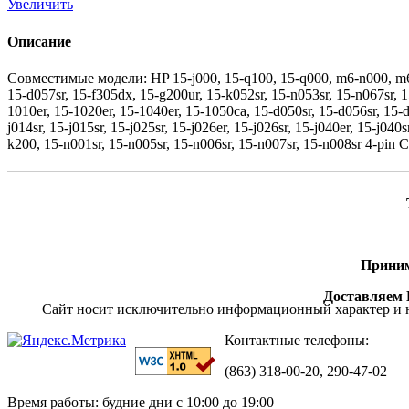
Увеличить
Описание
Совместимые модели: HP 15-j000, 15-q100, 15-q000, m6-n000, m6-n100
15-d057sr, 15-f305dx, 15-g200ur, 15-k052sr, 15-n053sr, 15-n067sr, 1
1010er, 15-1020er, 15-1040er, 15-1050ca, 15-d050sr, 15-d056sr, 15-d059
j014sr, 15-j015sr, 15-j025sr, 15-j026er, 15-j026sr, 15-j040er, 15-j040s
k200, 15-n001sr, 15-n005sr, 15-n006sr, 15-n007sr, 15-n008s
Приним
Доставляем П
Сайт носит исключительно информационный характер и н
Контактные телефоны:
(863) 318-00-20, 290-47-02
Время работы: будние дни с 10:00 до 19:00