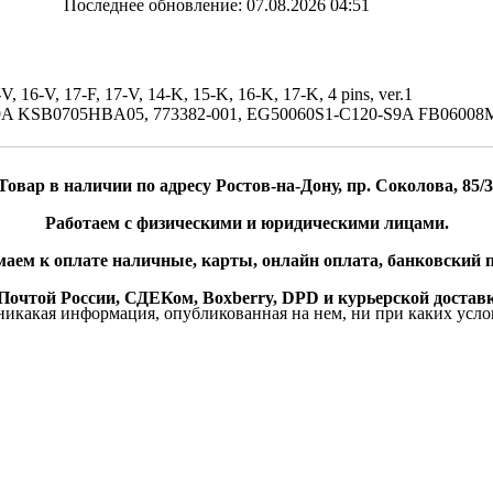
Последнее обновление: 07.08.2026 04:51
, 16-V, 17-F, 17-V, 14-K, 15-K, 16-K, 17-K, 4 pins, ver.1
9A KSB0705HBA05, 773382-001, EG50060S1-C120-S9A FB06008M
Товар в наличии по адресу Ростов-на-Дону, пр. Соколова, 85/3
Работаем с физическими и юридическими лицами.
аем к оплате наличные, карты, онлайн оплата, банковский п
очтой России, СДЕКом, Boxberry, DPD и курьерской доставк
икакая информация, опубликованная на нем, ни при каких усло