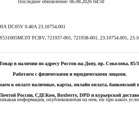
Последнее обновление: 06.08.2026 04:50
HA DC05V 0.40A 23.10754.001
005MC0T FCBV, 721937-001, 721938-001, 23.10754.001, 23.107
Товар в наличии по адресу Ростов-на-Дону, пр. Соколова, 85/3
Работаем с физическими и юридическими лицами.
аем к оплате наличные, карты, онлайн оплата, банковский п
очтой России, СДЕКом, Boxberry, DPD и курьерской доставк
икакая информация, опубликованная на нем, ни при каких усло