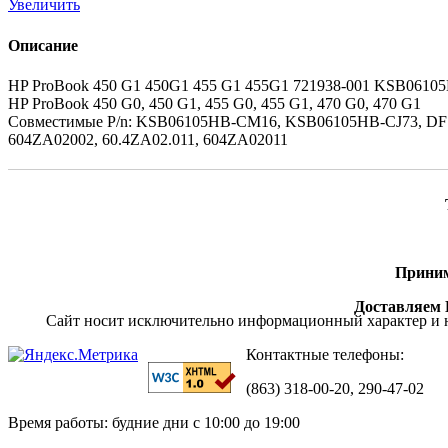
Увеличить
Описание
HP ProBook 450 G1 450G1 455 G1 455G1 721938-001 KSB06105
HP ProBook 450 G0, 450 G1, 455 G0, 455 G1, 470 G0, 470 G1
Совместимые P/n: KSB06105HB-CM16, KSB06105HB-CJ73, DFS531
604ZA02002, 60.4ZA02.011, 604ZA02011
Приним
Доставляем П
Сайт носит исключительно информационный характер и н
Контактные телефоны:
(863) 318-00-20, 290-47-02
Время работы: будние дни с 10:00 до 19:00