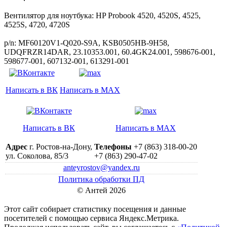
Вентилятор для ноутбука: HP Probook 4520, 4520S, 4525,
4525S, 4720, 4720S
p/n: MF60120V1-Q020-S9A, KSB0505HB-9H58,
UDQFRZR14DAR, 23.10353.001, 60.4GK24.001, 598676-001,
598677-001, 607132-001, 613291-001
Написать в ВК
Написать в MAX
Написать в ВК
Написать в MAX
Адрес
г. Ростов-на-Дону,
Телефоны
+7 (863) 318-00-20
ул. Соколова, 85/3
+7 (863) 290-47-02
anteyrostov@yandex.ru
Политика обработки ПД
© Антей 2026
Этот сайт собирает статистику посещения и данные
посетителей c помощью сервиса Яндекс.Метрика.