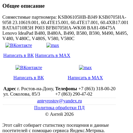
Общее описание
Совместимые партномера: KSB06105HB-BJ49 KSB0705HA-
9J58 23.10619.001, 60.4TE15.001, 60.4TE17.001, 60.4XB17.001
BATA0710R5H P003 BFB0705HA-WK08 BA81-08475A
Lenovo IdeaPad B480, B480A, B490, B580, B590, M490, M495,
V480, V480C, V480S, V580, V580C
Написать в ВК
Написать в MAX
Написать в ВК
Написать в MAX
Адрес
г. Ростов-на-Дону,
Телефоны
+7 (863) 318-00-20
ул. Соколова, 85/3
+7 (863) 290-47-02
anteyrostov@yandex.ru
Политика обработки ПД
© Антей 2026
Этот сайт собирает статистику посещения и данные
посетителей c помощью сервиса Яндекс.Метрика.