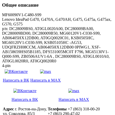
Общее описание
MF60090V1-C480-S99
Lenovo IdeaPad G470, G470A, G470AH, G475, G475a, G475ax,
G570, G575
p/n: DC28009BS0, AT0GL0020A00, DC280009BA00,
DC280009BD00, DC280009B50, MG60120V1-C030-S99,
AB06405HX12DB00, AT0GQ0020C01, KSB0505HC,
MG60120V1-C030-S99, KSB05105HC -AG53,
UDQFRZH08CCM, AB06405HX12DB00 0PIWG1, XSF-
AB158659HS05B1185, DFS531005MC0T F796, MG65130V1-
Q000-S99, ZB0506AUV1-6A , DC280009BS0, AT0GL0010A0,
AT0GL0020R0, AT0GQ0020R0
4-pin
Написать в ВК
Написать в MAX
Написать в ВК
Написать в MAX
Адрес
г. Ростов-на-Дону,
Телефоны
+7 (863) 318-00-20
ул. Соколова, 85/3
+7 (863) 290-47-02