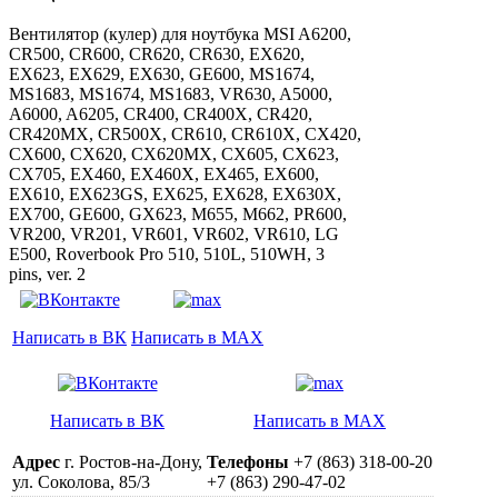
Вентилятор (кулер) для ноутбука MSI A6200,
CR500, CR600, CR620, CR630, EX620,
EX623, EX629, EX630, GE600, MS1674,
MS1683, MS1674, MS1683, VR630, A5000,
A6000, A6205, CR400, CR400X, CR420,
CR420MX, CR500X, CR610, CR610X, CX420,
CX600, CX620, CX620MX, CX605, CX623,
CX705, EX460, EX460X, EX465, EX600,
EX610, EX623GS, EX625, EX628, EX630X,
EX700, GE600, GX623, M655, M662, PR600,
VR200, VR201, VR601, VR602, VR610, LG
E500, Roverbook Pro 510, 510L, 510WH, 3
pins, ver. 2
Написать в ВК
Написать в MAX
Написать в ВК
Написать в MAX
Адрес
г. Ростов-на-Дону,
Телефоны
+7 (863) 318-00-20
ул. Соколова, 85/3
+7 (863) 290-47-02