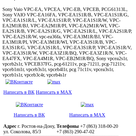
Sony Vaio VPC-EA, VPCEA, VPC-EB, VPCEB, PCG61313L,
Sony VAIO VPC-EA16FA, VPC-EA1S1R/B, VPC-EA1S1R/G,
VPC-EA1S1R/L, VPC-EA1S1R/P, VPC-EA1S1R/W, VPC-
EA2M1R/BJ, VPC-EA2M1R/PI, VPC-EA2M1R/WI, VPC-
EA2S1R/B, VPC-EA2S1R/G, VPC-EA2S1R/L, VPC-EA2S1R/P,
VPC-EA2S1R/W, vpc-ea36fa, VPC-EA3M1R/BJ, VPC-
EA3M1R/PI, VPC-EA3M1R/WI, VPC-EA3S1R/B, VPC-
EA3S1R/G, VPC-EA3S1R/L, VPC-EA3S1R/P, VPC-EA3S1R/V,
VPC-EA3S1R/W, VPC-EA3Z1R/BQ, VPC-EA3Z1R/N, VPC-
EA47FX, VPC-EA4M1R, VPC-EB2M1R/BQ, Sony vpcea2s1r,
vpceb2s1r, VPCEB37FG, pcg-61211v, pcg-71211, pcg-71211v,
vpceb1m1r, vpceb3s1r, vpceb4l1r, pcg 71c11v, vpcea3s1r,
vpceb1s1r, vpceb3c4r, vpceb4s1r
Написать в ВК
Написать в MAX
Написать в ВК
Написать в MAX
Адрес
г. Ростов-на-Дону,
Телефоны
+7 (863) 318-00-20
ул. Соколова, 85/3
+7 (863) 290-47-02