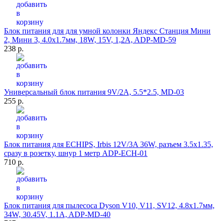
Блок питания для для умной колонки Яндекс Станция Мини
2, Мини 3, 4.0x1.7мм, 18W, 15V, 1,2A, ADP-MD-59
238 р.
Универсальный блок питания 9V/2A, 5.5*2.5, MD-03
255 р.
Блок питания для ECHIPS, Irbis 12V/3A 36W, разъем 3.5x1.35,
сразу в розетку, шнур 1 метр ADP-ECH-01
710 р.
Блок питания для пылесоса Dyson V10, V11, SV12, 4.8x1.7мм,
34W, 30.45V, 1.1A, ADP-MD-40