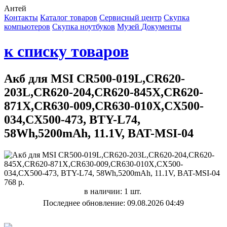
Антей
Контакты
Каталог товаров
Сервисный центр
Cкупка
компьютеров
Cкупка ноутбуков
Музей
Документы
к списку товаров
Акб для MSI CR500-019L,CR620-
203L,CR620-204,CR620-845X,CR620-
871X,CR630-009,CR630-010X,CX500-
034,CX500-473, BTY-L74,
58Wh,5200mAh, 11.1V, BAT-MSI-04
768 р.
в наличии: 1 шт.
Последнее обновление: 09.08.2026 04:49