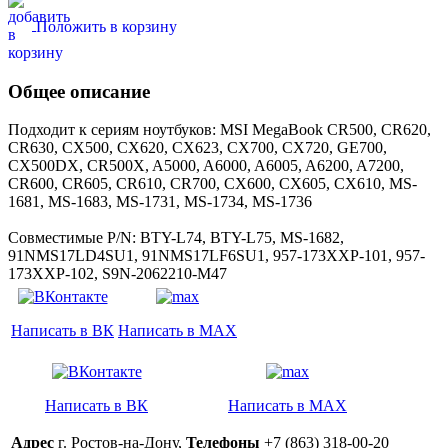
Положить в корзину
Общее описание
Подходит к сериям ноутбуков: MSI MegaBook CR500, CR620,
CR630, CX500, CX620, CX623, CX700, CX720, GE700,
CX500DX, CR500X, A5000, A6000, A6005, A6200, A7200,
CR600, CR605, CR610, CR700, CX600, CX605, CX610, MS-
1681, MS-1683, MS-1731, MS-1734, MS-1736
Совместимые P/N: BTY-L74, BTY-L75, MS-1682,
91NMS17LD4SU1, 91NMS17LF6SU1, 957-173XXP-101, 957-
173XXP-102, S9N-2062210-M47
Написать в ВК
Написать в MAX
Написать в ВК
Написать в MAX
Адрес
г. Ростов-на-Дону,
Телефоны
+7 (863) 318-00-20