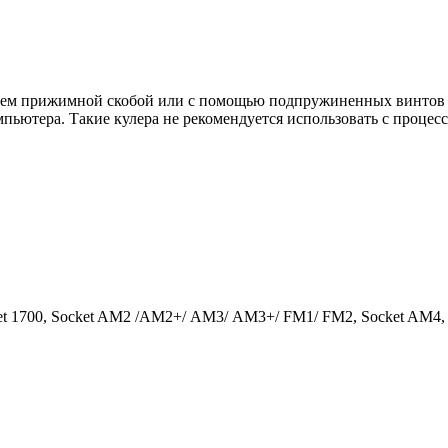
 прижимной скобой или с помощью подпружиненных винтов - 
пьютера. Такие кулера не рекомендуется использовать с процес
ket 1700, Socket AM2 /АМ2+/ АМ3/ AM3+/ FM1/ FM2, Socket AM4,