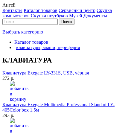
Антей
Контакты
Каталог товаров
Сервисный центр
Cкупка
компьютеров
Cкупка ноутбуков
Музей
Документы
Выбрать категорию
Каталог товаров
клавиатуры, мыши, периферия
КЛАВИАТУРА
Клавиатура Exegate LY-331S, USB, чёрная
272 р.
Клавиатура Exegate Multimedia Professional Standart LY-
405Color box 1,5м
293 р.