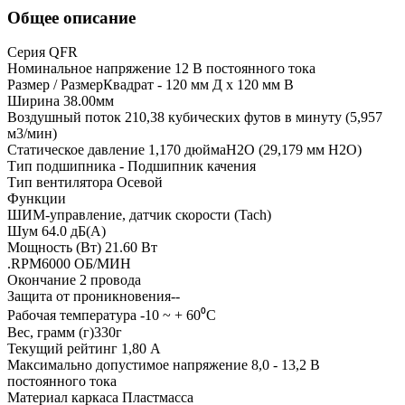
Общее описание
Серия QFR
Номинальное напряжение 12 В постоянного тока
Размер / РазмерКвадрат - 120 мм Д x 120 мм В
Ширина 38.00мм
Воздушный поток 210,38 кубических футов в минуту (5,957
м3/мин)
Статическое давление 1,170 дюймаH2O (29,179 мм H2O)
Тип подшипника - Подшипник качения
Тип вентилятора Осевой
Функции
ШИМ-управление, датчик скорости (Tach)
Шум 64.0 дБ(А)
Мощность (Вт) 21.60 Вт
.RPM6000 ОБ/МИН
Окончание 2 провода
Защита от проникновения--
Рабочая температура -10 ~ + 60⁰C
Вес, грамм (г)330г
Текущий рейтинг 1,80 А
Максимально допустимое напряжение 8,0 - 13,2 В
постоянного тока
Материал каркаса Пластмасса