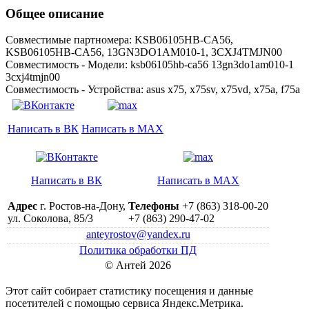
Общее описание
Совместимые партномера: KSB06105HB-CA56,
KSB06105HB-CA56, 13GN3DO1AM010-1, 3CXJ4TMJN00
Совместимость - Модели: ksb06105hb-ca56 13gn3do1am010-1
3cxj4tmjn00
Совместимость - Устройства: asus x75, x75sv, x75vd, x75a, f75a
Написать в ВК
Написать в MAX
Написать в ВК
Написать в MAX
Адрес
г. Ростов-на-Дону,
Телефоны
+7 (863) 318-00-20
ул. Соколова, 85/3
+7 (863) 290-47-02
anteyrostov@yandex.ru
Политика обработки ПД
© Антей 2026
Этот сайт собирает статистику посещения и данные
посетителей c помощью сервиса Яндекс.Метрика.