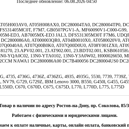
Последнее обновление: 06.08.2026 04:50
AT05H003AV0, AT05H008AX0, DC280004TA0, DC280004TP0, DC
DFS531405MC0T, F7M7, GB0507PGV1-A, MF60090V1-C000-G99,
AB7005M-ED3, AB7005MX-ED3 JAL3, DFS531305M30T F7M6, U
DC2800086A0, AT000003QR0, AT04B0010X0, AT0580020V0, AT
T07Q0040A0, AT07Q00B0K0, AT07Q00D0U0, AT08Y001ZX0, AT09
0181270, 23.APV02.001, 23.AT902.001, 23.BDT02.001, KSB061
3N0-YQA0C02, 13N0-YTA0102, 13N0-Y3A0W02, H000026650, 
02CCM NAWA1 DC2800086A00 DC7B400056 DC280004US0 DC2
ZG, 4735, 4736G, 4736Z, 4736ZG, 4935, 4935G, 5530, 7739, 7739Z,
, NV79, G729, G729Z, IBM Lenovo 3000, B550, G450l, G455, G45
0, L550D, C670, C670D, C675, C675D, L770, L770D, L775, L775D
Товар в наличии по адресу Ростов-на-Дону, пр. Соколова, 85/3
Работаем с физическими и юридическими лицами.
аем к оплате наличные, карты, онлайн оплата, банковский п