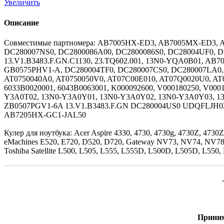
Увеличить
Описание
Совместимые партномера: AB7005HX-ED3, AB7005MX-ED3, 
DC280007NS0, DC2800086A00, DC2800086S0, DC28004UF0, 
13.V1.B3483.F.GN.C1130, 23.TQ602.001, 13N0-YQA0B01, 
GB0575PHV1-A, DC280004TF0, DC280007CS0, DC280007LA0, 
AT0750040A0, AT0750050V0, AT07C00E010, AT07Q0020U0, A
6033B0020001, 6043B0063001, K000092600, V000180250, V00
Y3A0T02, 13N0-Y3A0Y01, 13N0-Y3A0Y02, 13N0-Y3A0Y03, 1
ZB0507PGV1-6A 13.V1.B3483.F.GN DC280004US0 UDQFLJH
AB7205HX-GC1-JAL50
Кулер для ноутбука: Acer Aspire 4330, 4730, 4730g, 4730Z, 4730
eMachines E520, E720, D520, D720, Gateway NV73, NV74, NV78
Toshiba Satellite L500, L505, L555, L555D, L500D, L505D, L55
Приним