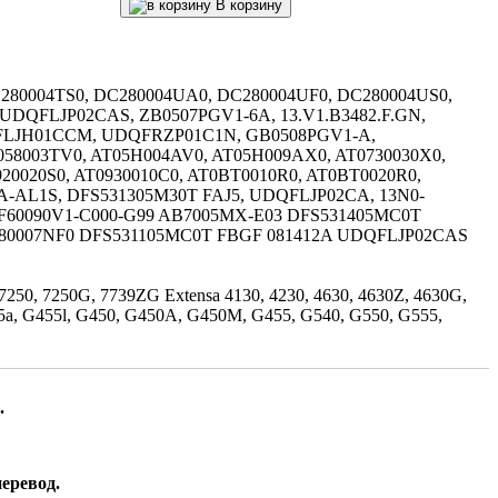
В корзину
280004TS0, DC280004UA0, DC280004UF0, DC280004US0,
 UDQFLJP02CAS, ZB0507PGV1-6A, 13.V1.B3482.F.GN,
DQFLJH01CCM, UDQFRZP01C1N, GB0508PGV1-A,
058003TV0, AT05H004AV0, AT05H009AX0, AT0730030X0,
20020S0, AT0930010C0, AT0BT0010R0, AT0BT0020R0,
05HA-AL1S, DFS531305M30T FAJ5, UDQFLJP02CA, 13N0-
MF60090V1-C000-G99 AB7005MX-E03 DFS531405MC0T
80007NF0 DFS531105MC0T FBGF 081412A UDQFLJP02CAS
 7250, 7250G, 7739ZG Extensa 4130, 4230, 4630, 4630Z, 4630G,
5a, G455l, G450, G450A, G450M, G455, G540, G550, G555,
.
еревод.