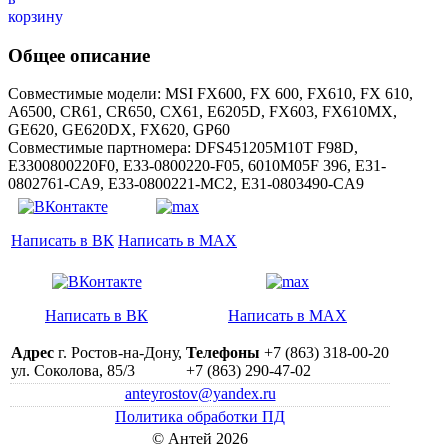
Общее описание
Совместимые модели: MSI FX600, FX 600, FX610, FX 610,
A6500, CR61, CR650, CX61, E6205D, FX603, FX610MX,
GE620, GE620DX, FX620, GP60
Совместимые партномера: DFS451205M10T F98D,
E3300800220F0, E33-0800220-F05, 6010M05F 396, E31-
0802761-CA9, E33-0800221-MC2, E31-0803490-CA9
Написать в ВК
Написать в MAX
Написать в ВК
Написать в MAX
Адрес
г. Ростов-на-Дону,
Телефоны
+7 (863) 318-00-20
ул. Соколова, 85/3
+7 (863) 290-47-02
anteyrostov@yandex.ru
Политика обработки ПД
© Антей 2026