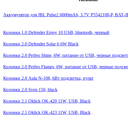
Аккумулятор для JBL Pulse2 6000mAh, 3.7V P5542100-P, BAT-J
Колонки 1.0 Defender Enjoy 10 USB, bluetooth, черный
Колонки 2.0 Defender Solar 6 6W Black
Колонки 2.0 Perfeo Shine, 6W, питание от USB, черные подсвет
Колонки 2.0 Perfeo Flames, 6W, питание от USB, черные подсв
Колонки 2.0 Aula N-108, 6Вт подсветка, пульт
Колонки 2.0 Sven 150, black
Колонки 2.1 Oklick OK-420 11W, USB, Black
Колонки 2.1 Oklick OK-423 11W, USB, Black