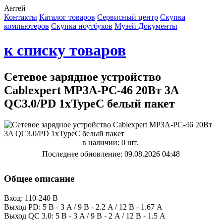
Антей
Контакты
Каталог товаров
Сервисный центр
Cкупка
компьютеров
Cкупка ноутбуков
Музей
Документы
к списку товаров
Сетевое зарядное устройство
Cablexpert MP3A-PC-46 20Вт 3A
QC3.0/PD 1xTypeC белый пакет
в наличии: 0 шт.
Последнее обновление: 09.08.2026 04:48
Общее описание
Вход: 110-240 В
Выход PD: 5 В - 3 A / 9 В - 2.2 A / 12 В - 1.67 A
Выход QC 3.0: 5 В - 3 A / 9 В - 2 A / 12 В - 1.5 A