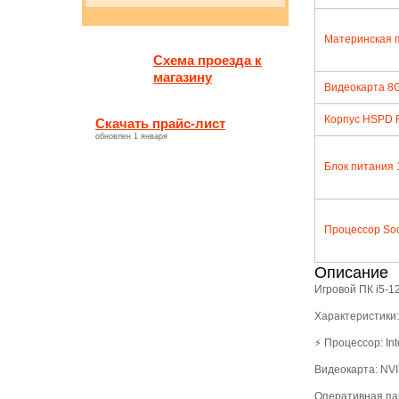
Материнская 
Схема проезда к
магазину
Видеокарта 8G
Корпус HSPD 
Скачать прайс-лист
обновлен 1 января
Блок питания
Процессор Sock
Описание
Игровой ПК i5-1
Характеристики:
⚡ Процессор: Int
Видеокарта: NVI
Оперативная па