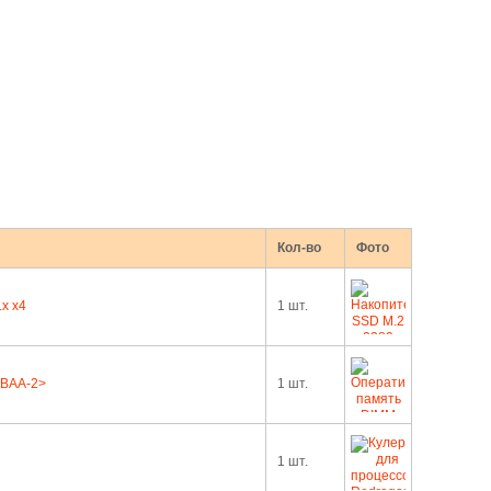
Кол-во
Фото
x x4
1 шт.
MBAA-2>
1 шт.
1 шт.