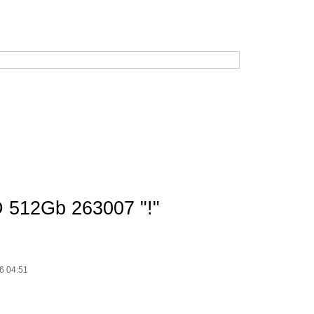
Время работы: будние дни с 10:00 до 19:00
В субботу: с 10:00 до 17:00. Воскресенье — выходной.
Корзина
Кабинет
Музей
 512Gb 263007 "!"
71971 р.
Цена:
6 04:51