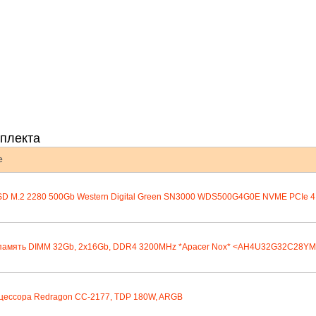
плекта
е
D M.2 2280 500Gb Western Digital Green SN3000 WDS500G4G0E NVME PCIe 4.
память DIMM 32Gb, 2x16Gb, DDR4 3200MHz *Apacer Nox* <AH4U32G32C28Y
оцессора Redragon CC-2177, TDP 180W, ARGB