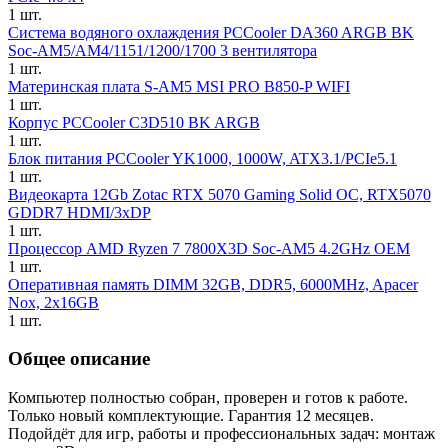
1 шт.
Система водяного охлаждения PCCooler DA360 ARGB BK
Soc-AM5/AM4/1151/1200/1700 3 вентилятора
1 шт.
Материнская плата S-AM5 MSI PRO B850-P WIFI
1 шт.
Корпус PCCooler C3D510 BK ARGB
1 шт.
Блок питания PCCooler YK1000, 1000W, ATX3.1/PCIe5.1
1 шт.
Видеокарта 12Gb Zotac RTX 5070 Gaming Solid OC, RTX5070
GDDR7 HDMI/3xDP
1 шт.
Процессор AMD Ryzen 7 7800X3D Soc-AM5 4.2GHz OEM
1 шт.
Оперативная память DIMM 32GB, DDR5, 6000MHz, Apacer
Nox, 2x16GB
1 шт.
Общее описание
Компьютер полностью собран, проверен и готов к работе.
Только новый комплектующие. Гарантия 12 месяцев.
Подойдёт для игр, работы и профессиональных задач: монтаж