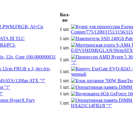
Кол-
во
V2-PWM.FRGB, Al+Cu
1 шт.
SATA III TLC
1 шт.
R4/PCI-
1 шт.
x, 12x, Core 100-000000031
1 шт.
12cm FRGB x 3, без б/п,
1 шт.
4SATA/120fan ATX "!"
1 шт.
t "!"
1 шт.
!"
1 шт.
ton HyperX Fury
1 шт.