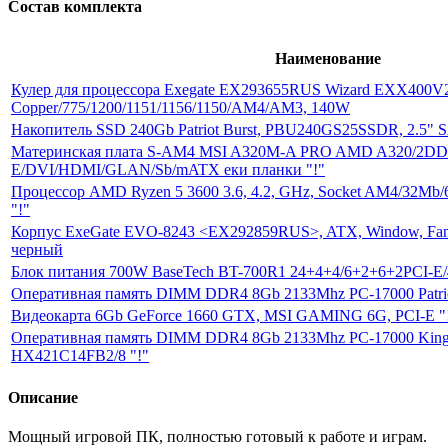
Состав комплекта
Наименование
Кулер для процессора Exegate EX293655RUS Wizard EXX400
Copper/775/1200/1151/1156/1150/AM4/AM3, 140W
Накопитель SSD 240Gb Patriot Burst, PBU240GS25SSDR, 2.5" 
Материнская плата S-AM4 MSI A320M-A PRO AMD A320/2DD
E/DVI/HDMI/GLAN/Sb/mATX еки планки "!"
Процессор AMD Ryzen 5 3600 3.6, 4.2, GHz, Socket AM4/32Mb/6
"!"
Корпус ExeGate EVO-8243 <EX292859RUS>, ATX, Window, Fan 
черный
Блок питания 700W BaseTech BT-700R1 24+4+4/6+2+6+2PCI-E/
Оперативная память DIMM DDR4 8Gb 2133Mhz PC-17000 Patrio
Видеокарта 6Gb GeForce 1660 GTX, MSI GAMING 6G, PCI-E "
Оперативная память DIMM DDR4 8Gb 2133Mhz PC-17000 Kings
HX421C14FB2/8 "!"
Описание
Мощный игровой ПК, полностью готовый к работе и играм.