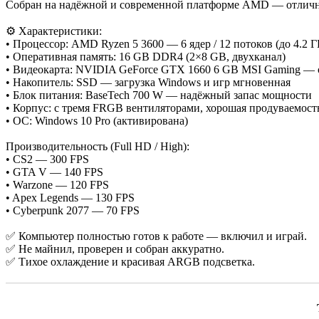
Собран на надёжной и современной платформе AMD — отличн
⚙️ Характеристики:
• Процессор: AMD Ryzen 5 3600 — 6 ядер / 12 потоков (до 4.2 Г
• Оперативная память: 16 GB DDR4 (2×8 GB, двухканал)
• Видеокарта: NVIDIA GeForce GTX 1660 6 GB MSI Gaming — о
• Накопитель: SSD — загрузка Windows и игр мгновенная
• Блок питания: BaseTech 700 W — надёжный запас мощности
• Корпус: с тремя FRGB вентиляторами, хорошая продуваемост
• ОС: Windows 10 Pro (активирована)
Производительность (Full HD / High):
• CS2 — 300 FPS
• GTA V — 140 FPS
• Warzone — 120 FPS
• Apex Legends — 130 FPS
• Cyberpunk 2077 — 70 FPS
✅ Компьютер полностью готов к работе — включил и играй.
✅ Не майнил, проверен и собран аккуратно.
✅ Тихое охлаждение и красивая ARGB подсветка.