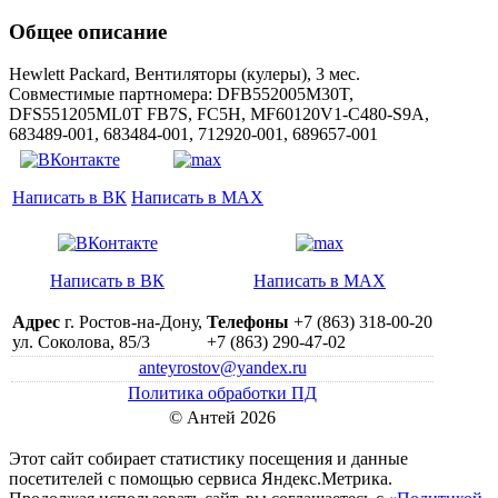
Общее описание
Hewlett Packard, Вентиляторы (кулеры), 3 мес.
Совместимые партномера: DFB552005M30T,
DFS551205ML0T FB7S, FC5H, MF60120V1-C480-S9A,
683489-001, 683484-001, 712920-001, 689657-001
Написать в ВК
Написать в MAX
Написать в ВК
Написать в MAX
Адрес
г. Ростов-на-Дону,
Телефоны
+7 (863) 318-00-20
ул. Соколова, 85/3
+7 (863) 290-47-02
anteyrostov@yandex.ru
Политика обработки ПД
© Антей 2026
Этот сайт собирает статистику посещения и данные
посетителей c помощью сервиса Яндекс.Метрика.