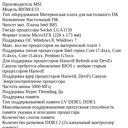
Производитель MSI
Модель B85M-E33
Тип оборудования Материнская плата для настольного ПК
Назначение Настольный ПК
Чипсет мат. Платы Intel B85
Гнездо процессора Socket LGA1150
Формат платы MicroATX (226 x 173 мм)
Поддержка ОС Windows 8, Windows 7
Макс. кол-во процессоров на материнской плате 1
Поддержка типов процессоров Intel серии Core i7-4xxx, Core
i5-4xxx, Core i3-4xxx, Pentium G3xxx.
Для поддержки процессоров Haswell Refresh или Devil's
Canyon требуется обновление BIOS с любым старым
процессором Haswell
Поддержка ядер процессоров Haswell, Devil's Canyon
Энергопотребление процессора
Частота шины 5000 МГц
Поддержка Hyper Threading Да
Поддержка памяти
Тип поддерживаемой памяти LV DDR3, DDR3.
Максимальная поддерживаемая пропускная способность
памяти указана в описании процессора
Количество слотов памяти
Количество разъемов DDR3 2 (2х канальный контроллер
памяти)