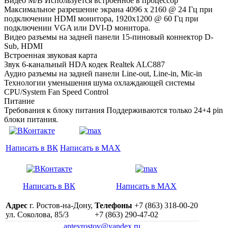
Видео M/B Используется встроенное в процессор
Максимальное разрешение экрана 4096 x 2160 @ 24 Гц при
подключении HDMI монитора, 1920х1200 @ 60 Гц при
подключении VGA или DVI-D монитора.
Видео разъемы на задней панели 15-пиновый коннектор D-
Sub, HDMI
Встроенная звуковая карта
Звук 6-канальный HDA кодек Realtek ALC887
Аудио разъемы на задней панели Line-out, Line-in, Mic-in
Технологии уменьшения шума охлаждающей системы
CPU/System Fan Speed Control
Питание
Требования к блоку питания Поддерживаются только 24+4 pin
блоки питания.
Написать в ВК
Написать в MAX
Написать в ВК
Написать в MAX
Адрес
г. Ростов-на-Дону,
Телефоны
+7 (863) 318-00-20
ул. Соколова, 85/3
+7 (863) 290-47-02
anteyrostov@yandex.ru