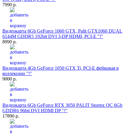
7990 р.
Видеокарта 6Gb GeForce 1060 GTX, Palit GTX1060 DUAL
6144M GDDR5 192bit DVI 3-DP HDMI, PCI-E "!"
8990 р.
Видеокарта 4Gb GeForce 1050 GTX Ti, PCI-E фейковая в
коллекцию "!"
9000 р.
Видеокарта 6Gb GeForce RTX 3050 PALIT Stormx OC 6Gb
GDDR6 96bit DVI HDMI DP "!"
17890 р.