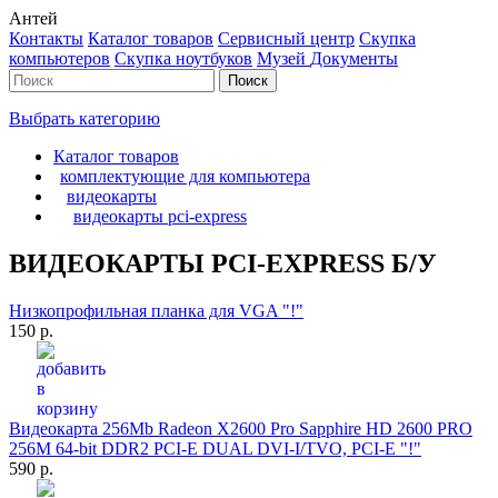
Антей
Контакты
Каталог товаров
Сервисный центр
Cкупка
компьютеров
Cкупка ноутбуков
Музей
Документы
Выбрать категорию
Каталог товаров
комплектующие для компьютера
видеокарты
видеокарты pci-express
ВИДЕОКАРТЫ PCI-EXPRESS Б/У
Низкопрофильная планка для VGA "!"
150 р.
Видеокарта 256Mb Radeon X2600 Pro Sapphire HD 2600 PRO
256M 64-bit DDR2 PCI-E DUAL DVI-I/TVO, PCI-E "!"
590 р.