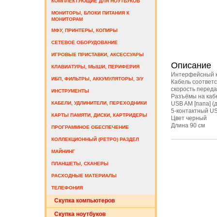
КОМПЛЕКТУЮЩИЕ ДЛЯ НОУТБУКОВ
МОНИТОРЫ, БЛОКИ ПИТАНИЯ К
МОНИТОРАМ
МФУ, ПРИНТЕРЫ, КОПИРЫ
СЕТЕВОЕ ОБОРУДОВАНИЕ
ИГРОВЫЕ ПРИСТАВКИ, АКСЕССУАРЫ
Описание
КЛАВИАТУРЫ, МЫШИ, ПЕРИФЕРИЯ
Интерфейсный к
ИБП, ФИЛЬТРЫ, АККУМУЛЯТОРЫ, З/У
Кабель соответс
скорость переда
ИНСТРУМЕНТЫ
Разъёмы на каб
КАБЕЛИ, УДЛИНИТЕЛИ, ПЕРЕХОДНИКИ
USB AM [папа] (
5-контактный US
КАРТЫ ПАМЯТИ, ДИСКИ, КАРТРИДЕРЫ
Цвет черный
Длина 90 см
ПРОГРАММНОЕ ОБЕСПЕЧЕНИЕ
КОЛЛЕКЦИОННЫЙ (РЕТРО) РАЗДЕЛ
МАЙНИНГ
ПЛАНШЕТЫ, СКАНЕРЫ
РАСХОДНЫЕ МАТЕРИАЛЫ
ТЕЛЕФОНИЯ
Скупка компьютеров
Cкупка ноутбуков