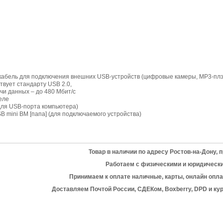
абель для подключения внешних USB-устройств (цифровые камеры, MP3-плэй
твует стандарту USB 2.0,
чи данных – до 480 Мбит/с
еле
для USB-порта компьютера)
B mini BM [папа] (для подключаемого устройства)
Товар в наличии по адресу Ростов-на-Дону, пр
Работаем с физическими и юридическ
Принимаем к оплате наличные, карты, онлайн опла
Доставляем Почтой России, СДЕКом, Boxberry, DPD и кур