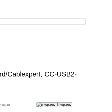
Время работы: будние дни с 10:00 до 19:00
В субботу: с 10:00 до 17:00. Воскресенье — выходной.
Корзина
Кабинет
Музей
ird/Cablexpert, CC-USB2-
80 р.
Цена:
В корзину
6 04:48