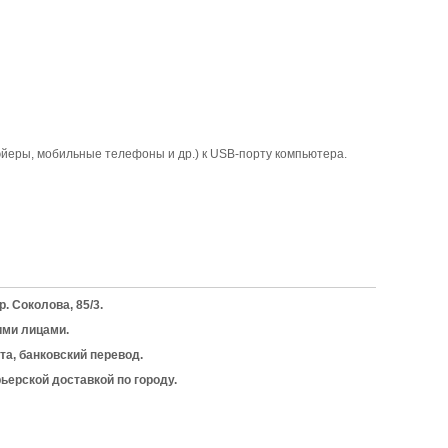
еры, мобильные телефоны и др.) к USB-порту компьютера.
. Соколова, 85/3.
ими лицами.
та, банковский перевод.
ьерской доставкой по городу.