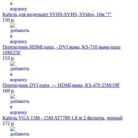
Кабель для видеокарт SVHS-SVHS, SVideo, 10м "!"
150 р.
Переходник HDMI,папа, - DVI,мама, KS-710 мама-папа
19M/25F
153 р.
Переходник DVI,папа, --- HDMI,мама, KS-470 25M/19F
169 р.
Кабель VGA 15M - 15M AT7789 1.8 m 2 фильтра, черный
172 р.