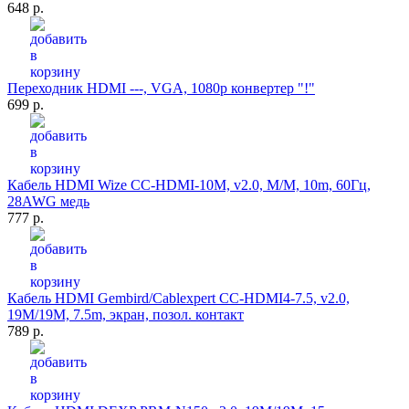
648 р.
Переходник HDMI ---, VGA, 1080p конвертер "!"
699 р.
Кабель HDMI Wize CC-HDMI-10M, v2.0, M/M, 10m, 60Гц,
28AWG медь
777 р.
Кабель HDMI Gembird/Cablexpert CC-HDMI4-7.5, v2.0,
19M/19M, 7.5m, экран, позол. контакт
789 р.