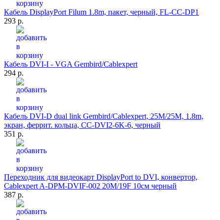
Кабель DisplayPort Filum 1.8m, пакет, черный, FL-CC-DP1
293 р.
Кабель DVI-I - VGA Gembird/Cablexpert
294 р.
Кабель DVI-D dual link Gembird/Cablexpert, 25M/25M, 1.8m,
экран, феррит. кольца, CC-DVI2-6K-6, черный
351 р.
Переходник для видеокарт DisplayPort to DVI, конвертор,
Cablexpert A-DPM-DVIF-002 20M/19F 10см черный
387 р.