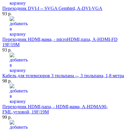
Переходник DVI-I -- SVGA Gembird, A-DVI-VGA
93 р.
Переходник HDMI,мама, - miсroHDMI,папа, A-HDMI-FD
19F/19M
93 р.
Кабель для телевизоров 3 тюльпана --, 3 тюльпана, 1,8 метра
98 р.
Переходник HDMI,папа, - HDMI,мама, A-HDMA90-
FML,угловой, 19F/19M
99 р.