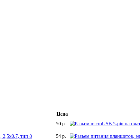
Цена
50 р.
 2,5x0,7, тип 8
54 р.