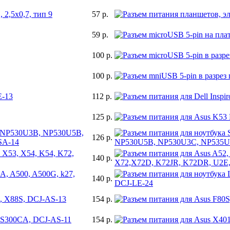
 2,5x0,7, тип 9
57 р.
59 р.
100 р.
100 р.
E-13
112 р.
125 р.
, NP530U3B, NP530U5B,
126 р.
SA-14
 X53, X54, K54, K72,
140 р.
0A, A500, A500G, k27,
140 р.
S, X88S, DCJ-AS-13
154 р.
 S300CA, DCJ-AS-11
154 р.