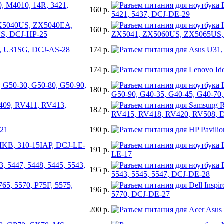
0, M4010, 14R, 3421,
160 р.
 ZX5040US, ZX5040EA,
160 р.
S, DCJ-HP-25
D, U31SG, DCJ-AS-28
174 р.
174 р.
 G50-30, G50-80, G50-90,
180 р.
409, RV411, RV413,
182 р.
-21
190 р.
5IKB, 310-15IAP, DCJ-LE-
191 р.
3, 5447, 5448, 5445, 5543,
195 р.
765, 5570, P75F, 5575,
196 р.
200 р.