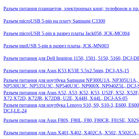
Разъем питания планшетов, электронных книг, телефонов и пр.,
Разъем microUSB 5-pin на плату Samsung C3300
Разъем microUSB 5-pin в разрез платы Jack058, JCK-MC004
Разъем mniUSB 5-pin в разрез платы, JCK-MN003
Разъем питания для Dell Inspiron 1150, 1501, 5150, 5160, DCJ-D
Разъем питания для Asus K53 K53E 5.5х2.5mm, DCJ-AS-15
Разъем питания для ноутбука Samsung NP300U1A, NP305U1A
NP530U3C, NP535U3C, NP540U3C, NP900X, NP940Z5L, DCJ-
Разъем питания для Asus A52, A53, K52, K53, U52F, X52, X52F,
X72,X72D, K72JR, K72DR, U2E, X44H, X44L, DCJ-AS-05
Разъем питания для ноутбука Lenovo S10, S9, S10-3, E600, E60
DCJ-LE-24
Разъем питания для Asus F80S, F80L, F80, F80CR, F81SE, X82
Разъем питания для Asus X401,X402, X402CA, X502, X502CA,