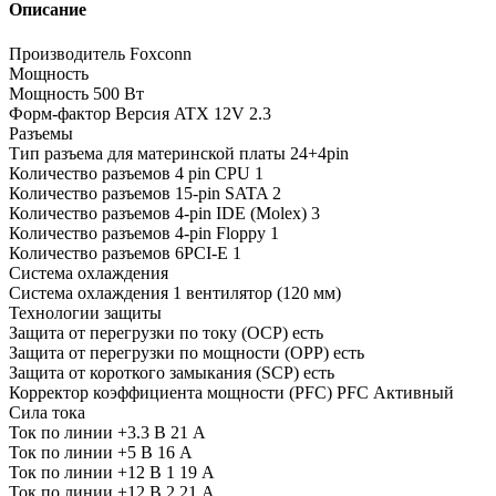
Описание
Производитель Foxconn
Мощность
Мощность 500 Вт
Форм-фактор Версия ATX 12V 2.3
Разъемы
Тип разъема для материнской платы 24+4pin
Количество разъемов 4 pin CPU 1
Количество разъемов 15-pin SATA 2
Количество разъемов 4-pin IDE (Molex) 3
Количество разъемов 4-pin Floppy 1
Количество разъемов 6PCI-E 1
Система охлаждения
Система охлаждения 1 вентилятор (120 мм)
Технологии защиты
Защита от перегрузки по току (OCP) есть
Защита от перегрузки по мощности (OPP) есть
Защита от короткого замыкания (SCP) есть
Корректор коэффициента мощности (PFC) PFC Активный
Сила тока
Ток по линии +3.3 В 21 А
Ток по линии +5 В 16 A
Ток по линии +12 В 1 19 A
Ток по линии +12 В 2 21 A