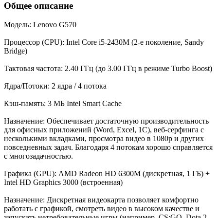
Общее описание
Модель: Lenovo G570
Процессор (CPU): Intel Core i5-2430M (2-е поколение, Sandy
Bridge)
Тактовая частота: 2.40 ГГц (до 3.00 ГГц в режиме Turbo Boost)
Ядра/Потоки: 2 ядра / 4 потока
Кэш-память: 3 МБ Intel Smart Cache
Назначение: Обеспечивает достаточную производительность
для офисных приложений (Word, Excel, 1С), веб-серфинга с
несколькими вкладками, просмотра видео в 1080p и других
повседневных задач. Благодаря 4 потокам хорошо справляется
с многозадачностью.
Графика (GPU): AMD Radeon HD 6300M (дискретная, 1 ГБ) +
Intel HD Graphics 3000 (встроенная)
Назначение: Дискретная видеокарта позволяет комфортно
работать с графикой, смотреть видео в высоком качестве и
запускать нетребовательные игры (например, CS:GO, Dota 2,