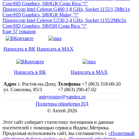
Core/HD Graphics, SR0GR Costa Rica "!"
Процессор Intel Celeron G460 1,8 GHz, Socket 1155/1,5Mb/1x
Core/HD Graphics, SR0GR Malay "!"
Процессор Intel Celeron G530 2,4 GHz, Socket 1155/2Mb/2x
Core/HD Graphics, SR05H Costa Rica "!"
Еще 57 товаров
Написать в ВК
Написать в MAX
Написать в ВК
Написать в MAX
Адрес
г. Ростов-на-Дону,
Телефоны
+7 (863) 318-00-20
ул. Соколова, 85/3
+7 (863) 290-47-02
anteyrostov@yandex.ru
Политика обработки ПД
© Антей 2026
Этот сайт собирает статистику посещения и данные
посетителей c помощью сервиса Яндекс.Метрика.
Продолжая использовать сайт, вы соглашаетесь с
«Политикой
обработки файлов cookie»
и с
«Политикой обработки