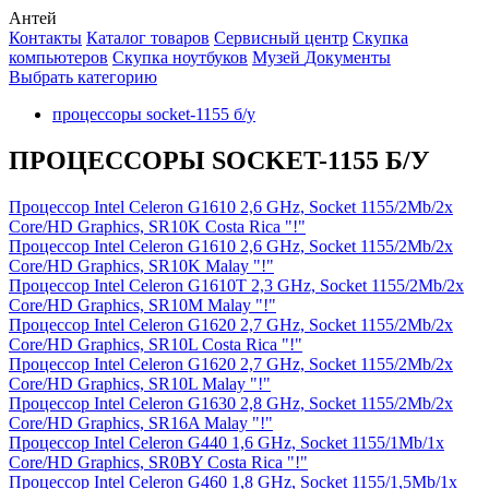
Антей
Контакты
Каталог товаров
Сервисный центр
Cкупка
компьютеров
Cкупка ноутбуков
Музей
Документы
Выбрать категорию
процессоры socket-1155 б/у
ПРОЦЕССОРЫ SOCKET-1155 Б/У
Процессор Intel Celeron G1610 2,6 GHz, Socket 1155/2Mb/2x
Core/HD Graphics, SR10K Costa Rica "!"
Процессор Intel Celeron G1610 2,6 GHz, Socket 1155/2Mb/2x
Core/HD Graphics, SR10K Malay "!"
Процессор Intel Celeron G1610T 2,3 GHz, Socket 1155/2Mb/2x
Core/HD Graphics, SR10M Malay "!"
Процессор Intel Celeron G1620 2,7 GHz, Socket 1155/2Mb/2x
Core/HD Graphics, SR10L Costa Rica "!"
Процессор Intel Celeron G1620 2,7 GHz, Socket 1155/2Mb/2x
Core/HD Graphics, SR10L Malay "!"
Процессор Intel Celeron G1630 2,8 GHz, Socket 1155/2Mb/2x
Core/HD Graphics, SR16A Malay "!"
Процессор Intel Celeron G440 1,6 GHz, Socket 1155/1Mb/1x
Core/HD Graphics, SR0BY Costa Rica "!"
Процессор Intel Celeron G460 1,8 GHz, Socket 1155/1,5Mb/1x