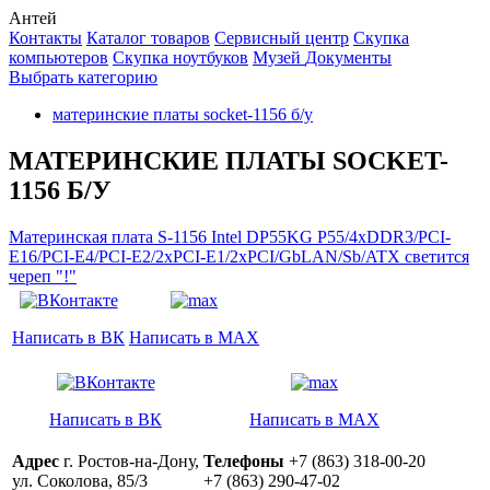
Антей
Контакты
Каталог товаров
Сервисный центр
Cкупка
компьютеров
Cкупка ноутбуков
Музей
Документы
Выбрать категорию
материнские платы socket-1156 б/у
МАТЕРИНСКИЕ ПЛАТЫ SOCKET-
1156 Б/У
Материнская плата S-1156 Intel DP55KG P55/4xDDR3/PCI-
E16/PCI-E4/PCI-E2/2xPCI-E1/2xPCI/GbLAN/Sb/ATX светится
череп "!"
Написать в ВК
Написать в MAX
Написать в ВК
Написать в MAX
Адрес
г. Ростов-на-Дону,
Телефоны
+7 (863) 318-00-20
ул. Соколова, 85/3
+7 (863) 290-47-02