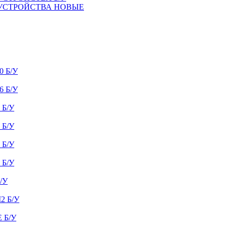
 УСТРОЙСТВА НОВЫЕ
 Б/У
 Б/У
Б/У
Б/У
Б/У
Б/У
/У
 Б/У
 Б/У