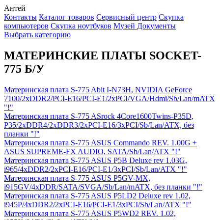
Антей
Контакты
Каталог товаров
Сервисный центр
Cкупка
компьютеров
Cкупка ноутбуков
Музей
Документы
Выбрать категорию
МАТЕРИНСКИЕ ПЛАТЫ SOCKET-
775 Б/У
Материнская плата S-775 Abit I-N73H, NVIDIA GeForce
7100/2xDDR2/PCI-E16/PCI-E1/2xPCI/VGA/Hdmi/Sb/Lan/mATX
"!"
Материнская плата S-775 ASrock 4Core1600Twins-P35D,
P35/2xDDR4/2xDDR3/2xPCI-E16/3xPCI/Sb/Lan/ATX, без
планки "!"
Материнская плата S-775 ASUS Commando REV. 1.00G +
ASUS SUPREME-FX AUDIO, SATA/Sb/Lan/ATX "!"
Материнская плата S-775 ASUS P5B Deluxe rev 1.03G,
i965/4xDDR2/2xPCI-E16/PCI-E1/3xPCI/Sb/Lan/ATX "!"
Материнская плата S-775 ASUS P5GV-MX,
i915GV/4xDDR/SATA/SVGA/Sb/Lan/mATX, без планки "!"
Материнская плата S-775 ASUS P5LD2 Deluxe rev 1.02,
i945P/4xDDR2/2xPCI-E16/PCI-E1/3xPCI/Sb/Lan/ATX "!"
Материнская плата S-775 ASUS P5WD2 REV. 1.02,