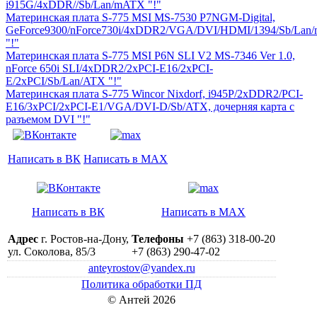
i915G/4xDDR//Sb/Lan/mATX "!"
Материнская плата S-775 MSI MS-7530 P7NGM-Digital,
GeForce9300/nForce730i/4xDDR2/VGA/DVI/HDMI/1394/Sb/Lan
"!"
Материнская плата S-775 MSI P6N SLI V2 MS-7346 Ver 1.0,
nForce 650i SLI/4xDDR2/2xPCI-E16/2xPCI-
E/2xPCI/Sb/Lan/ATX "!"
Материнская плата S-775 Wincor Nixdorf, i945P/2xDDR2/PCI-
E16/3xPCI/2xPCI-E1/VGA/DVI-D/Sb/ATX, дочерняя карта с
разъемом DVI "!"
Написать в ВК
Написать в MAX
Написать в ВК
Написать в MAX
Адрес
г. Ростов-на-Дону,
Телефоны
+7 (863) 318-00-20
ул. Соколова, 85/3
+7 (863) 290-47-02
anteyrostov@yandex.ru
Политика обработки ПД
© Антей 2026