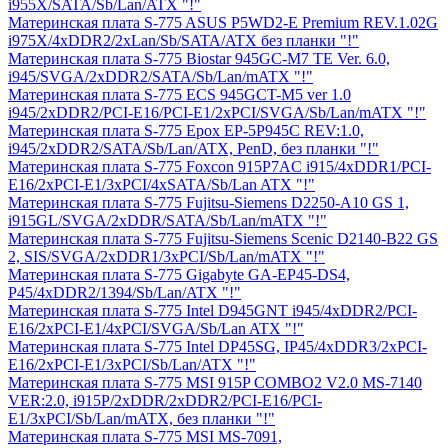
i955Х/SATA/Sb/Lan/ATX "!"
Материнская плата S-775 ASUS P5WD2-E Premium REV.1.02G
i975X/4xDDR2/2xLan/Sb/SATA/ATX без планки "!"
Материнская плата S-775 Biostar 945GC-M7 TE Ver. 6.0,
i945/SVGA/2xDDR2/SATA/Sb/Lan/mATX "!"
Материнская плата S-775 ECS 945GCT-M5 ver 1.0
i945/2xDDR2/PCI-E16/PCI-E1/2xPCI/SVGA/Sb/Lan/mATX "!"
Материнская плата S-775 Epox EP-5P945C REV:1.0,
i945/2xDDR2/SATA/Sb/Lan/ATX, PenD, без планки "!"
Материнская плата S-775 Foxcon 915P7AC i915/4xDDR1/PCI-
E16/2xPCI-E1/3xPCI/4xSATA/Sb/Lan ATX "!"
Материнская плата S-775 Fujitsu-Siemens D2250-A10 GS 1,
i915GL/SVGA/2xDDR/SATA/Sb/Lan/mATX "!"
Материнская плата S-775 Fujitsu-Siemens Scenic D2140-B22 GS
2, SIS/SVGA/2xDDR1/3xPCI/Sb/Lan/mATX "!"
Материнская плата S-775 Gigabyte GA-EP45-DS4,
P45/4xDDR2/1394/Sb/Lan/ATX "!"
Материнская плата S-775 Intel D945GNT i945/4xDDR2/PCI-
E16/2xPCI-E1/4xPCI/SVGA/Sb/Lan ATX "!"
Материнская плата S-775 Intel DP45SG, IP45/4xDDR3/2xPCI-
E16/2xPCI-E1/3xPCI/Sb/Lan/ATX "!"
Материнская плата S-775 MSI 915P COMBO2 V2.0 MS-7140
VER:2.0, i915P/2xDDR/2xDDR2/PCI-E16/PCI-
E1/3xPCI/Sb/Lan/mATX, без планки "!"
Материнская плата S-775 MSI MS-7091,