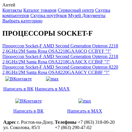
Антей
Контакты
Каталог товаров
Сервисный центр
Cкупка
компьютеров
Cкупка ноутбуков
Музей
Документы
Выбрать категорию
ПРОЦЕССОРЫ SOCKET-F
Процессор Socket-F AMD Second Generation Opteron 2218
2,6GHz/2M Santa Rosa OSA2218GAA6CQ CCBYF "!"
Процессор Socket-F AMD Second Generation Opteron 2218
2,6GHz/2M Santa Rosa OSA2218GAA6CX CCB6F "!"
Процессор Socket-F AMD Second Generation Opteron 8220
2,8GHz/2M Santa Rosa OSA8220GAA6CY CCB8F "!"
Написать в ВК
Написать в MAX
Написать в ВК
Написать в MAX
Адрес
г. Ростов-на-Дону,
Телефоны
+7 (863) 318-00-20
ул. Соколова, 85/3
+7 (863) 290-47-02