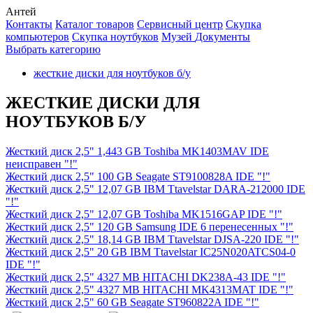
Антей
Контакты
Каталог товаров
Сервисный центр
Cкупка
компьютеров
Cкупка ноутбуков
Музей
Документы
Выбрать категорию
жесткие диски для ноутбуков б/у
ЖЕСТКИЕ ДИСКИ ДЛЯ
НОУТБУКОВ Б/У
Жесткий диск 2,5" 1,443 GB Toshiba MK1403MAV IDE
неисправен "!"
Жесткий диск 2,5" 100 GB Seagate ST9100828A IDE "!"
Жесткий диск 2,5" 12,07 GB IBM Ttavelstar DARA-212000 IDE
"!"
Жесткий диск 2,5" 12,07 GB Toshiba MK1516GAP IDE "!"
Жесткий диск 2,5" 120 GB Samsung IDE 6 перенесенных "!"
Жесткий диск 2,5" 18,14 GB IBM Ttavelstar DJSA-220 IDE "!"
Жесткий диск 2,5" 20 GB IBM Ttavelstar IC25N020ATCS04-0
IDE "!"
Жесткий диск 2,5" 4327 MB HITACHI DK238A-43 IDE "!"
Жесткий диск 2,5" 4327 MB HITACHI MK4313MAT IDE "!"
Жесткий диск 2,5" 60 GB Seagate ST960822A IDE "!"