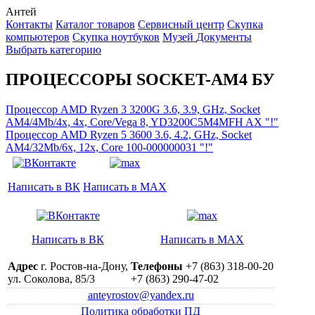
Антей
Контакты
Каталог товаров
Сервисный центр
Cкупка
компьютеров
Cкупка ноутбуков
Музей
Документы
Выбрать категорию
ПРОЦЕССОРЫ SOCKET-AM4 БУ
Процессор AMD Ryzen 3 3200G 3.6, 3.9, GHz, Socket
AM4/4Mb/4x, 4x, Core/Vega 8, YD3200C5M4MFH AX "!"
Процессор AMD Ryzen 5 3600 3.6, 4.2, GHz, Socket
AM4/32Mb/6x, 12x, Core 100-000000031 "!"
Написать в ВК
Написать в MAX
Написать в ВК
Написать в MAX
Адрес
г. Ростов-на-Дону,
Телефоны
+7 (863) 318-00-20
ул. Соколова, 85/3
+7 (863) 290-47-02
anteyrostov@yandex.ru
Политика обработки ПД